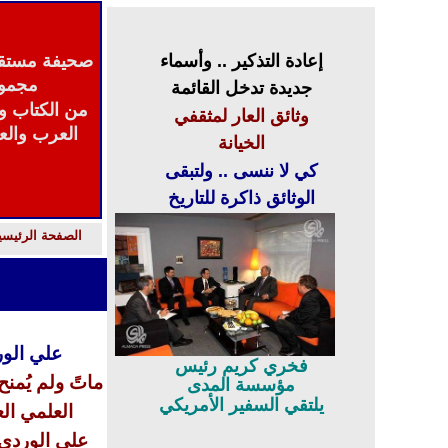
إعادة التذكير ..
و
أسماء
صحيفة مستقل
مجمو
جديدة تدخل القائمة
من الكتاب و
وثائق العار لمثقفي
العرب والع
الخيانة
كي لا ننسى .. ولتبقى
الوثائق ذاكرة للتاريخ
الصفحة الرئيسي
صوت
علي الوردي
فخري كريم رئيس
ماتً ولم يُمن
مؤسسة المدى
يلتقي السفير الأمريكي
العلمي ال
علي الوردي 