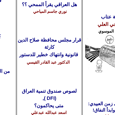
فب
هل العراقي يقرأ الممحي ؟؟
نوري جاسم المياحي
 عتاب
جي العلي
 الموسوي
ب
قرار مجلس محافظة صلاح الدين
كارثة
قانونية وانتهاك خطير للدستور
الدكتور
عبد القادر القيسي
من ال
لصوص صندوق تنمية العراق
),
DFI
(
 زمن العبيدي:
متى يحاكمون؟
ابدأ النفاق!
اسعد عبدالله عبدعلي