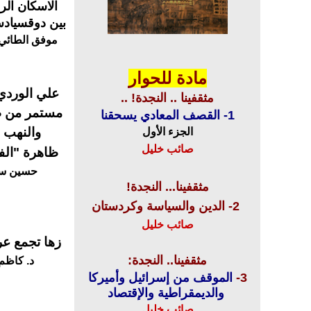
الاسكان الر
بين دوقسياد
موفق الطائي 
مادة للحوار
علي
مثقفينا .. النجدة! ..
مستمر من ظ
1-
القصف المعادي يسحقنا
والنهب 
الجزء الأول
صائب خليل
ظاهرة "الف
حسين س
مثقفينا... النجدة!
2- الدين والسياسة وكردستان
صائب خليل
زها تجمع عر
مثقفينا.. النجدة:
د. كاظم
3-
الموقف من إسرائيل وأميركا
والديمقراطية والإقتصاد
صائب خليل