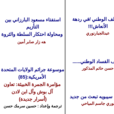
لف الوطني /في ردهة
استفتاء مسعود البارزاني بين
الأنعاش!!!
التأزيم
عبدالجبارنوري
ومحاولة احتكار السلطة والثروة
هه زار صابر أمين
 الفساد الوطني......
حسن حاتم المذكور
موسوعة جرائم الولايات المتحدة
الأمريكية:(
85
)
مؤامرة الجمرة الخبيثة: تعاون
آل بوش وآل ابن لادن
سيبويه تبعث من جديد
(أسرار جديدة)
وري جاسم المياحي
ترجمة وإعداد :
حسين سرمك حسن