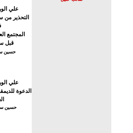
علي الوردي
التحذير من س
ف
المجتمع الع
قبل ستّ
حسين س
علي
الورد
الدعوة للديمق
ال
حسين س