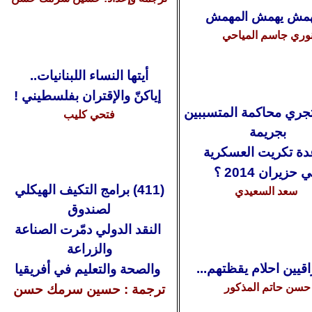
همش يهمش المهمش
وري جاسم المياحي
أيتها النساء اللبنانيات..
إياكنّ والإقتران بفلسطيني !
ري محاكمة المتسببين
فتحي كليب
بجريمة
ة تكريت العسكرية
حزيران 2014 ؟
(
11
4
) برامج التكيف الهيكلي
سعد السعيدي
لصندوق
النقد الدولي دمّرت الصناعة
والزراعة
اقيين احلام يقظتهم...
والصحة والتعليم في أفريقيا
حسن حاتم المذكور
ترجمة : حسين سرمك حسن