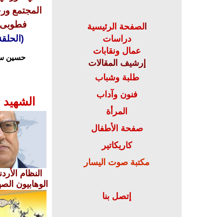
المجتمع ورح
فطوبى ل
ا
لصفحة الرئيسية
(الحلقة
دراسات
عمال ونقابات
حسين س
إرشيف المقالات
طلبة وشباب
فنون وآداب
الشهيد 
المرأة
صفحة الأطفال
كاريكاتير
مكتبة صوت اليسار
النظام الأرد
الوهابيون الصها
إتصل بنا