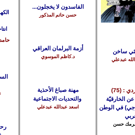
الفاسدون لا يخجلون...
الكه
حسن حاتم المذكور
انتا
حامد
أزمة البرلمان العراقي
ثي ساخن
د.كاظم الموسوي
لله عبدعلي
السع
مهنة صباغ الأحذية
 : (75)
ن
والتحديات الاجتماعية
ن الخارقيّة
وجي) في
الوطن
اسعد عبدالله عبدعلي
عربي
رمك حسن
رحل