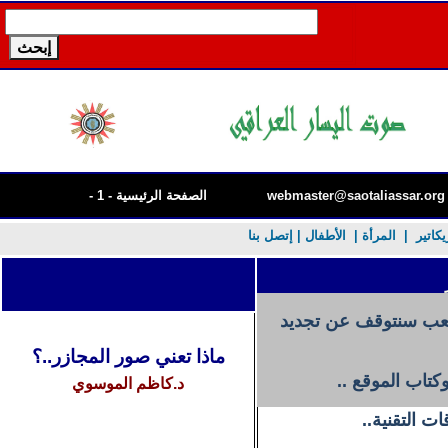
webmaster@saotaliassar.org
الصفحة الرئيسية - 1 -
يكاتير
|
المرأة
|
الأطفال
| إتصل بنا
لصعب سنتوقف عن تجديد
ماذا تعني صور المجازر..؟
كتاب الموقع ..
د.كاظم
الموسوي
ات التقنية..