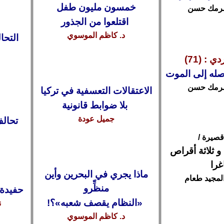
خمسون مليون طفل
رمك حسن
اقتلعوا من الجذور
د. كاظم الموسوي
التحا
 : (71)
صله إلى الموت
رمك حسن
الاعتقالات التعسفية في تركيا
بلا ضوابط قانونية
جميل عودة
تحالف
صيرة /
 ثلاثة أقراص
غرا
ماذا يجري في البحرين وأين
المجيد طعام
منظِّرو
حفيدة 
«النظام يقصف شعبه»؟
!
ن
د.
كاظم الموسوي