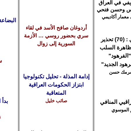
يفي في العراق
س وحسن فتحي
معمار أكاديمي
البضاعة 
أردوغان صافح الأسد في لقاء
سري بحضور روسي … الأزمة
الوردي : (70) تحذير
السورية إلى زوال
اهرة السلب
"الفرهود"
س
رهود الجديد"
رمك حسن
إدامة المذلة - تحليل تكنولوجيا
ابتزاز الحكومات العراقية
المتعاقبة
بدأ 
صائب خليل
اقيي المنافي
 الموسوي
ن