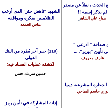
 الحدث ، نقلاً عن مصدر
الشهيد "ناهض حتر" الذى أرعب
م يذكر إسمه
!!
الظلاميين بفكره ومواقفه
ر
صباح علي الشاه
عباس الجمعة
 صداقة " ادرعي "
(
119
) خبير آخر يُطرد من البنك
 تأبين "بيريز".....
الدولي
عارف معروف
لكشفه عمليات الفساد فيه؛
حسين سرمك حسن
لدعارة المشرعنة دينيا
وري جاسم المياحي
إدانة للمشاركة في تأبين رمز