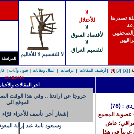
لا
ة تصدرها
للأحتلال
عة
لا
الصحفيين
لأقتصاد السوق
راقيين
لا
لتقسيم العراق
لا للتقسيم لا للأقاليم
للمراسلة
ة
|
[2]
[3]
[4]
| أرشيف ال
مقالات
|
دراسات
|
عمال ونقابات
|
فنون وآداب
|
كار
20.10.2016
آخر المقالات والأخبار
الثقافة
خروجا عن ارادتنا .. وفي هذا الوقت ا
الموقع الى
 : (78)
إشعار آخر نأسف للأعزاء قرّاء و
ح عضوية المجمع
عراقي
؛
عاش
وسنعود ثانية عند إزالة المعوق
غريباً في هذا