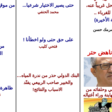
حتى يصير الاختيار شرعيا...
من موقع
ل غريباً عنه،
محمد الحنفي
ل
لغرباء ..
 الأخيرة)
رمك حسن
على حق حتى ولو اخطأنا !
من
فتحي كليب
ناهض حتر
الى
البنك الدولي حذر من ندرة المياه…
والخبير صاحب الربيعي يفنّد
ظاهرة ا
ني وحلفائه من
الاسباب والنتائج!
ينة وراء أغتياله
ن