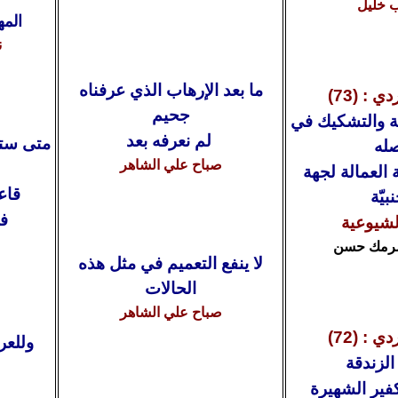
 خليل
الم
ن
ما بعد الإرهاب الذي عرفناه
ي : (73)
جحيم
ة والتشكيك في
لم نعرفه بعد
متى ستج
له
صباح علي الشاهر
 العمالة لجهة
قاعد
بيّة
في 
لشيوعية
رمك حسن
لا ينفع التعميم في مثل هذه
الحالات
صباح علي الشاهر
 : (72)
وللعر
الزندقة
فير الشهيرة