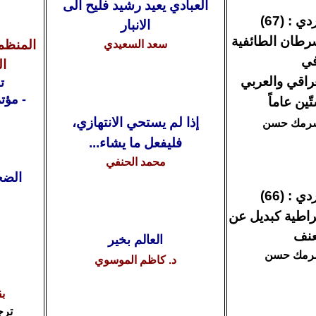
العبادي يعيد رشيد فليح الى
 : (67)
الانبار
رطان الطائفية
المنظمة
سعد السعيدي
ي
ا
راقي والعربي
ت
- مؤت
ين عاماً
إذا لم يستحي الانتهازي،
رمك حسن
فليفعل ما يشاء...
محمد الحنفي
الضحا
ي : (66)
راطية كبديل عن
عنف
العالم بخير
رمك حسن
د. كاظم الموسوي
ب
ترج