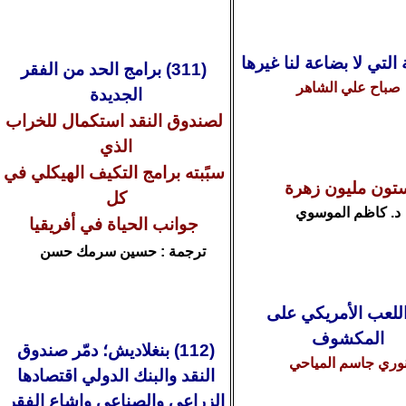
التي لا بضاعة لنا غيرها
(
11
3
) برامج الحد من الفقر
صباح علي الشاهر
الجديدة
لصندوق النقد استكمال للخراب
الذي
سبًبته برامج التكيف الهيكلي في
تون مليون زهرة
كل
د.
كاظم الموسوي
جوانب الحياة في أفريقيا
ترجمة : حسين سرمك حسن
اللعب الأمريكي على
المكشوف
(112) بنغلاديش
؛
دمّر صندوق
وري جاسم المياحي
النقد والبنك الدولي اقتصادها
الزراعي والصناعي واشاع الفقر