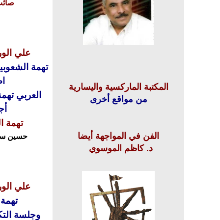
صائب
علي
الورد
تهمة الشعوبي
اص
المكتبة الماركسية واليسارية
العربي تهمة
من مواقع أخرى
أجن
تهمة ا
الفن في المواجهة أيضا
حسين س
د. كاظم الموسوي
علي الوردي
تهمة 
وجلسة التك