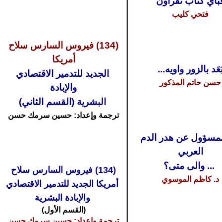
أي كتاب تقرأون
فتحي كليب
(
134
) فيروس السارس سلاح
أمريكا
َعَد بالزور واويه...
الجديد للتدمير الاقتصادي
حسن حاتم المذكور
والإبادة
البشرية (القسم الثاني)
ترجمة وإعداد:
حسين سرمك حسن
مسؤول عن هدر الدم
العربي
... والى متى؟
(
134
) فيروس السارس سلاح
د. كاظم الموسوي
أمريكا
الجديد للتدمير الاقتصادي
والإبادة البشرية
(القسم الأول)
ترجمة وإعداد:
حسين سرمك حسن