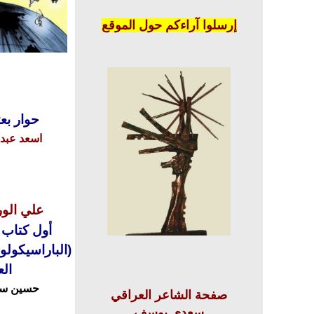
إرسلوا آراءكم حول الموقع
حوار بع
اسعد عبدا
علي الوردي
أول كتاب ع
(الباراسيكول
ال
حسين س
صفحة الشاعر العراقي
سعدي يوسف