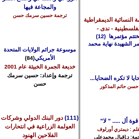
والمجاعة فيها
ترجمة حسين سرمك حسن
 النسائية الديمقراطية
لفلسطينية
- ندى -
ختتم مؤتمرها (12)
مر الشهيدة نهاية محمد
موسوعة جرائم الولايات المتحدة
الأمريكي
(84)
خديعة الجمرة الخبيثة عام 2001
ترجمة وإعداد: حسين سرمك
يا لا تكره الضحايا...
حسن
حسن حاتم المذكور
(11
1
)
دور البنك الدولي وشركات
قوة أل ..... " لا"
العولمة الزراعية في انتحارات
قلم : ديمتري أورلوف
الفلاحين الهنود
مة: د.إقبال محمدعلي